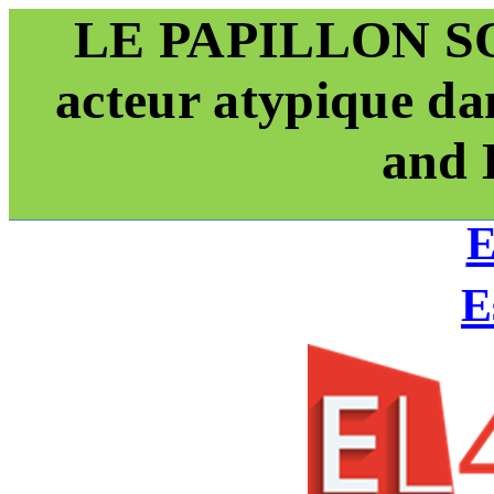
LE PAPILLON S
acteur atypique da
and 
E
E