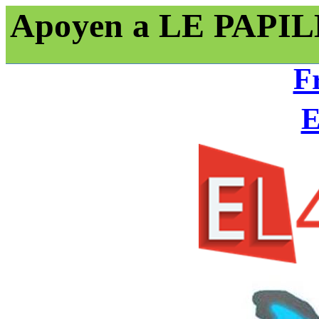
Apoyen a LE PAP
F
E